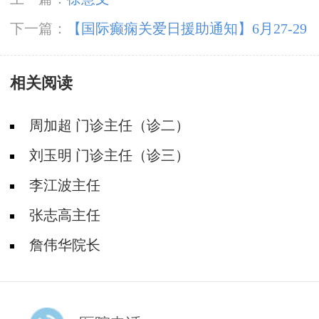
下一篇：
【国际癫痫关爱日援助通知】6月27-29
日，申请可获“免费北京三甲名医会诊+超万元治
相关阅读
疗援助”，速看!
周加超 门诊主任（诊二）
刘玉明 门诊主任（诊三）
李江波主任
张志高主任
詹伟华院长