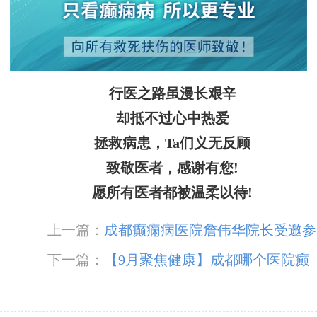
行医之路虽漫长艰辛
却抵不过心中热爱
拯救病患，Ta们义无反顾
致敬医者，感谢有您!
愿所有医者都被温柔以待!
上一篇：
成都癫痫病医院詹伟华院长受邀参
加【“维”我创新·“浦”写未来】癫痫线上交流会
下一篇：
【9月聚焦健康】成都哪个医院癫
并进行癫痫相关专题讲座
痫病看的好_儿童良性癫是怎么得的?