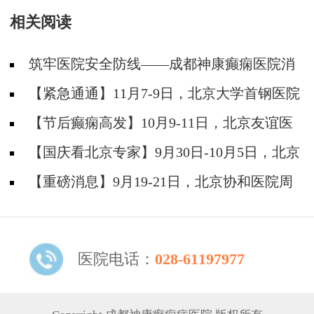
相关阅读
筑牢医院安全防线——成都神康癫痫医院消
防安全培训纪实
【紧急通通】11月7-9日，北京大学首钢医院
神经内科胡颖教授亲临成都会诊，破解癫痫疑难
【节后癫痫高发】10月9-11日，北京友谊医
院陈葵博士免费会诊+治疗援助，破解癫痫难
【国庆看北京专家】9月30日-10月5日，北京
题！
天坛&首钢医院两大专家蓉城亲诊+癫痫大额救
【重磅消息】9月19-21日，北京协和医院周
助，速约！
祥琴教授成都领衔会诊，共筑全年龄段抗癫防
线！
医院电话：
028-61197977