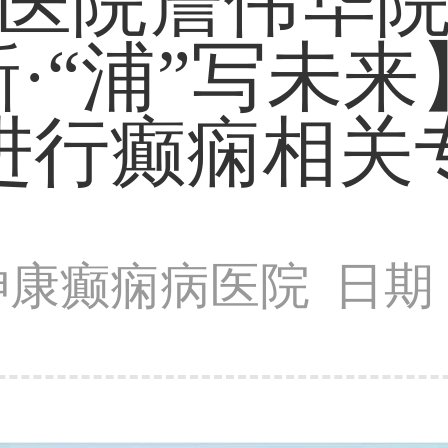
医院詹伟华
新·“浦”写未
进行癫痫相关
神康癫痫病医院
日期：