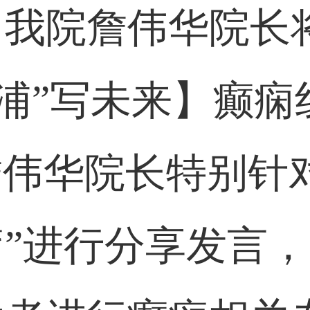
，我院詹伟华院长
·“浦”写未来】癫
35，詹伟华院长特别
”进行分享发言