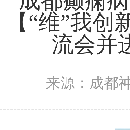
成都癫痫病
【“维”我创
流会并
来源：成都