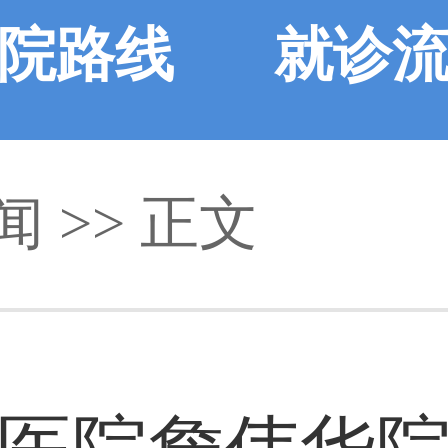
院路线
就诊
闻
>> 正文