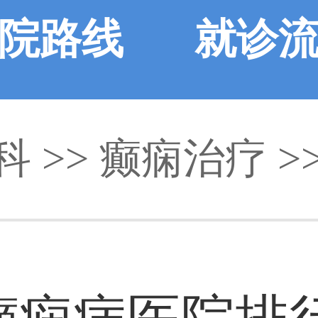
院路线
就诊
科
>>
癫痫治疗
>