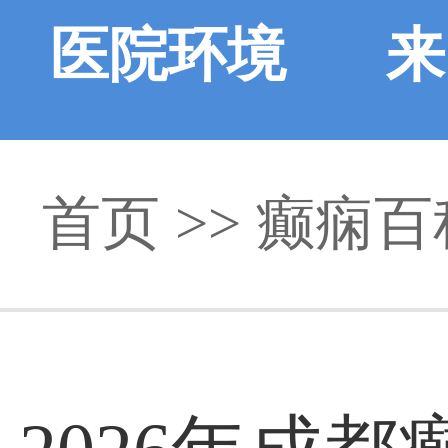
医院环境
来
首页
>>
癫痫百