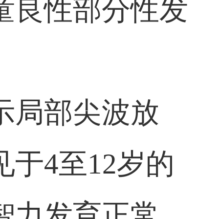
童良性部分性发
示局部尖波放
于4至12岁的
智力发育正常。