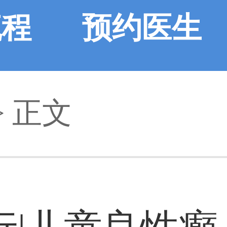
流程
预约医生
> 正文