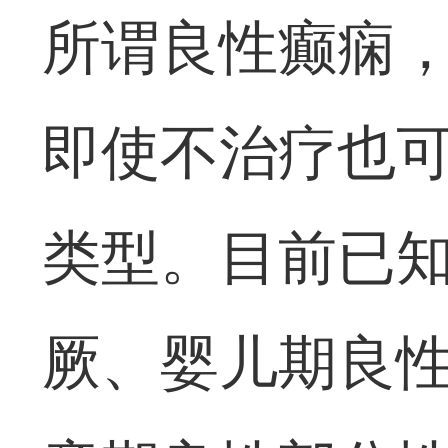
所谓良性癫痫
即使不治疗也
类型。目前已
厥、婴儿期良