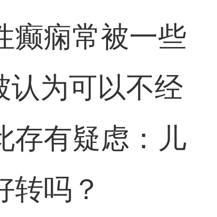
性癫痫常被一些
被认为可以不经
此存有疑虑：儿
好转吗？