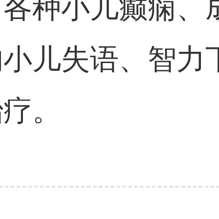
：
各种小儿癫痫、
的小儿失语、智力
治疗。