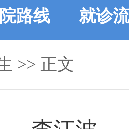
院路线
就诊
生
>> 正文