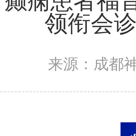
癫痫患者福
领衔会诊
来源：成都