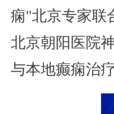
痫"北京专家联
北京朝阳医院
与本地癫痫治