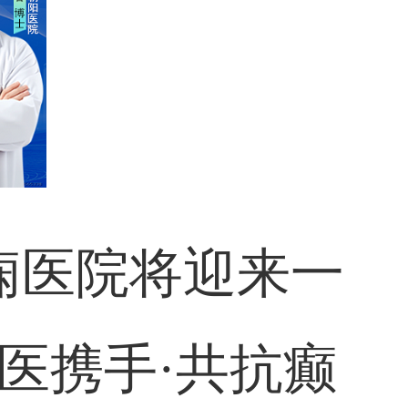
癫痫医院将迎来一
医携手·共抗癫