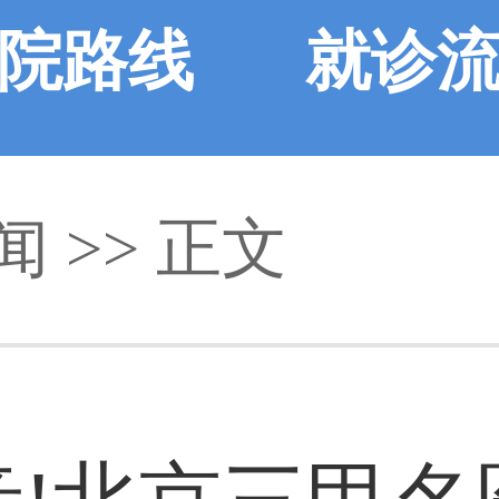
院路线
就诊
闻
>> 正文