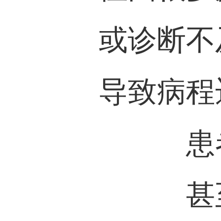
或诊断不
导致病程
患
甚