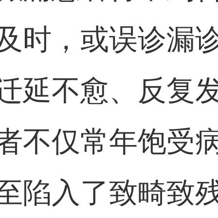
及时，或误诊漏
迁延不愈、反复
者不仅常年饱受
至陷入了致畸致