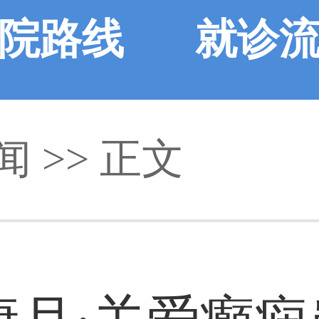
院路线
就诊
闻
>> 正文