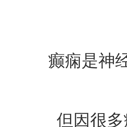
癫痫是神
但因很多