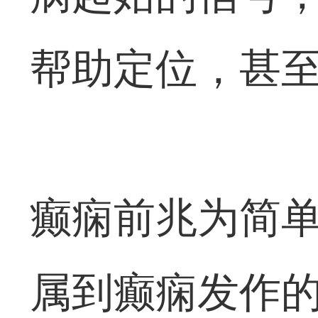
帮助定位，甚
癫痫前兆为简
属到癫痫发作