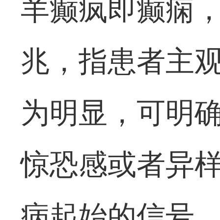
羊癫疯即癫痫
兆，指患者主
为明显，可明
惊恐感或者异
病起始的信号