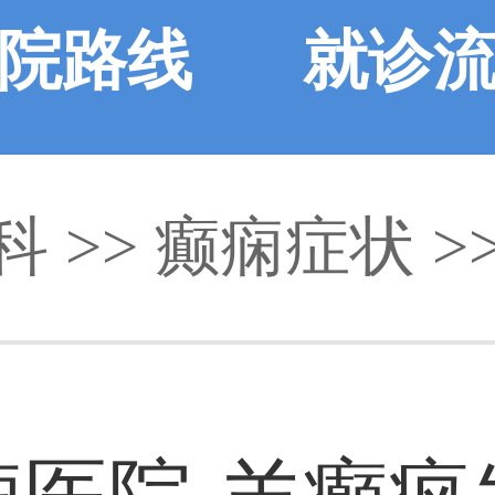
院路线
就诊
科
>>
癫痫症状
>