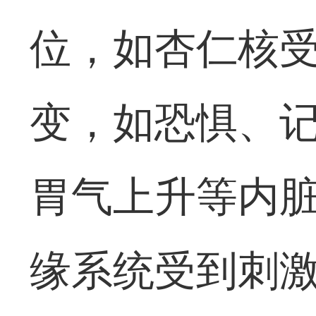
位，如杏仁核
变，如恐惧、
胃气上升等内
缘系统受到刺