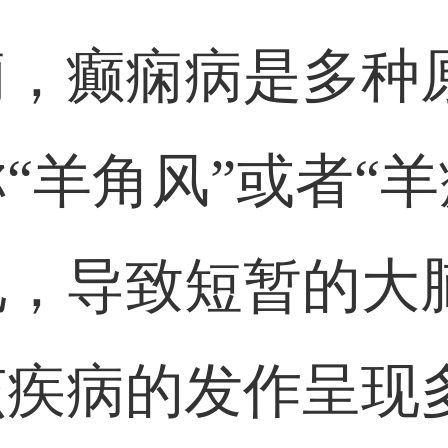
痫，癫痫病是多种
“羊角风”或者“羊
电，导致短暂的大
该疾病的发作呈现