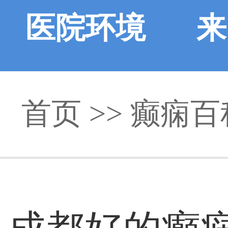
医院环境
来
首页
>>
癫痫百