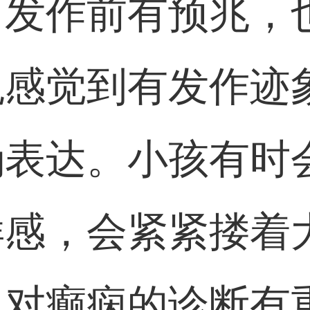
，发作前有预兆，
观感觉到有发作迹
确表达。小孩有时
样感，会紧紧搂着
，对癫痫的诊断有