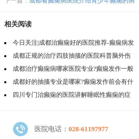
食方面的注意事项
下一篇：
成都看癫痫病医院介绍青少年癫痫的病
因
相关阅读
今日关注|成都治癫痫好的医院推荐-癫痫病发
作的症状是什么?
成都正规的治疗四肢抽搐的医院科普脑外伤
癫痫病发作前有哪些症状?
成都治疗癫痫病哪家医院专业?癫痫发作一般
有哪些症状?
成都好的抽搐专业是哪家?癫痫发作前会有什
么征兆?
四川专门治癫痫的医院讲解睡眠性癫痫的症
状!
医院电话：
028-61197977