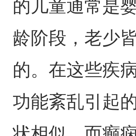
的儿童通常是
龄阶段，老少
的。在这些疾
功能紊乱引起
状相似。而癫