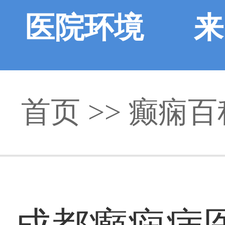
医院环境
来
首页
>>
癫痫百