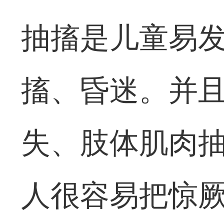
抽搐是儿童易
搐、昏迷。并
失、肢体肌肉
人很容易把惊