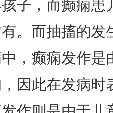
婴孩子，而癫痫患
皆有。而抽搐的发
病中，癫痫发作是
的，因此在发病时
痫发作则是由于儿