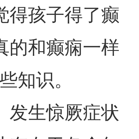
觉得孩子得了癫
真的和癫痫一样
一些知识。
。发生惊厥症状