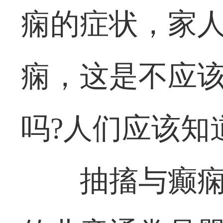
痫的症状，家
痫，这是不应
吗?人们应该知
抽搐与癫