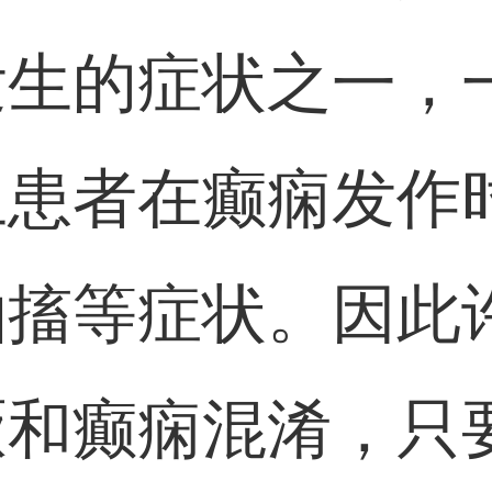
发生的症状之一，
且患者在癫痫发作
抽搐等症状。因此
厥和癫痫混淆，只