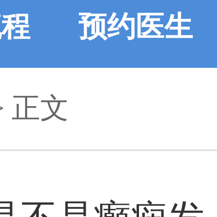
流程
预约医生
> 正文