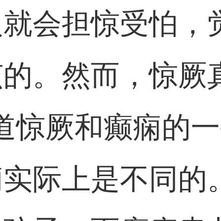
人就会担惊受怕，
该的。然而，惊厥
道惊厥和癫痫的
痫实际上是不同的