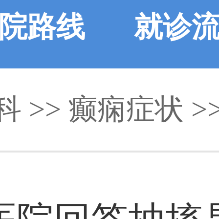
院路线
就诊
科
>>
癫痫症状
>