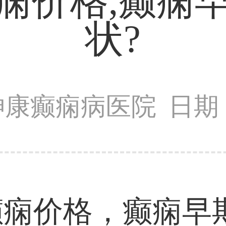
痫价格,癫痫
状?
神康癫痫病医院
日期：
价格，癫痫早期