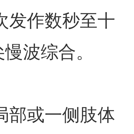
次发作数秒至十
尖慢波综合。
局部或一侧肢体