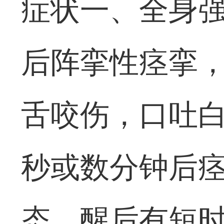
症状一、全身
后阵挛性痉挛
舌咬伤，口吐
秒或数分钟后
态，醒后有短