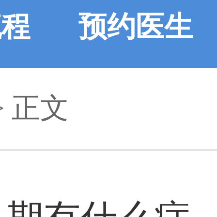
流程
预约医生
> 正文