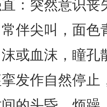
强直：突然意识丧
，常伴尖叫，面色
白沫或血沫，瞳孔
痉挛发作自然停止
时间的头昏，烦躁