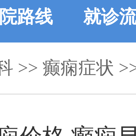
院路线
就诊
科
>>
癫痫症状
>