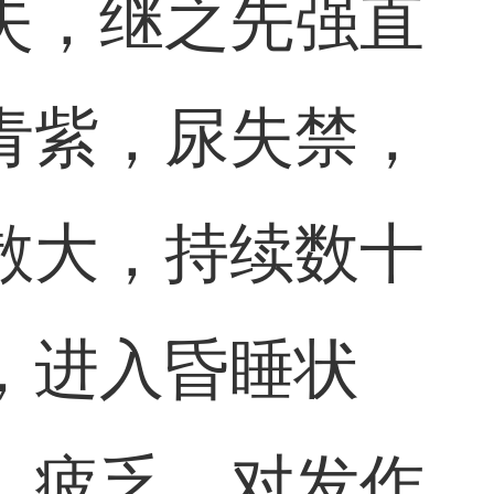
失，继之先强直
青紫，尿失禁，
散大，持续数十
，进入昏睡状
，疲乏，对发作