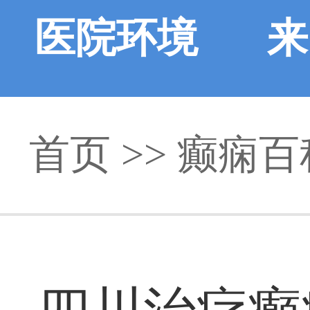
医院环境
来
首页
>>
癫痫百