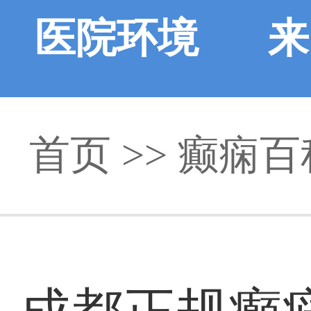
医院环境
来
首页
>>
癫痫百