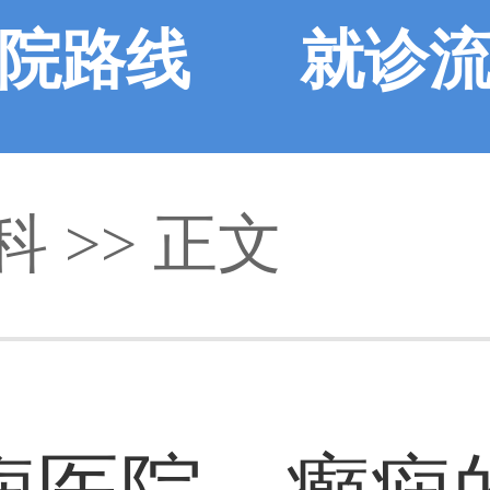
院路线
就诊
科
>> 正文